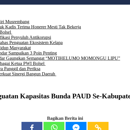
iri Musrembang
ak Kadis Terima Honerer Mesti Tak Bekerja
Bolsel
fikasi Penyuluh Antikorupsi
Bahas Penguatan Ekosistem Kelapa
Hidup Masyarakat
ndar Sampaikan 3 Poin Penting
Iskandar Gaungkan Semangat “MOTIHELUMO MOMONGU LIPU”
ebagai Ketua PWI Bolsel
a Panggil dan Periksa
rkuat Sinergi Bangun Daerah
guatan Kapasitas Bunda PAUD Se-Kabupate
Bagikan Berita ini