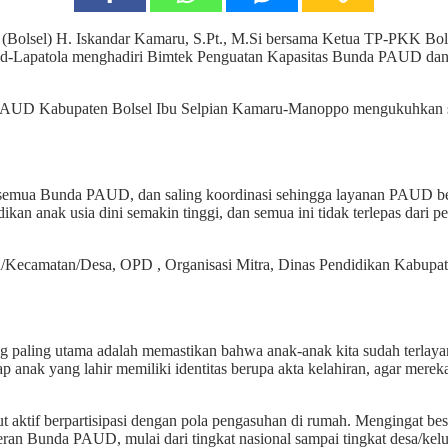
el) H. Iskandar Kamaru, S.Pt., M.Si bersama Ketua TP-PKK Bols
mid-Lapatola menghadiri Bimtek Penguatan Kapasitas Bunda PAUD 
da PAUD Kabupaten Bolsel Ibu Selpian Kamaru-Manoppo mengukuhka
semua Bunda PAUD, dan saling koordinasi sehingga layanan PAUD berk
dikan anak usia dini semakin tinggi, dan semua ini tidak terlepas dar
/Kecamatan/Desa, OPD , Organisasi Mitra, Dinas Pendidikan Kabupat
 paling utama adalah memastikan bahwa anak-anak kita sudah terlayan
nak yang lahir memiliki identitas berupa akta kelahiran, agar merek
ut aktif berpartisipasi dengan pola pengasuhan di rumah. Mengingat 
peran Bunda PAUD, mulai dari tingkat nasional sampai tingkat desa/ke