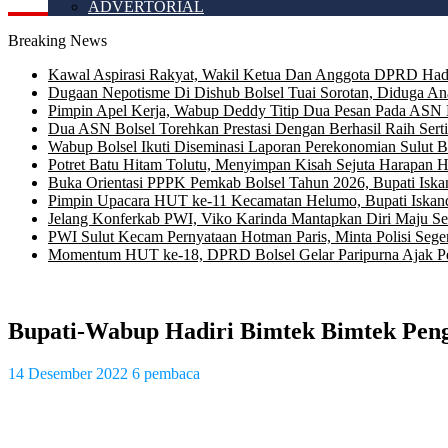
ADVERTORIAL
Breaking News
Kawal Aspirasi Rakyat, Wakil Ketua Dan Anggota DPRD Had
Dugaan Nepotisme Di Dishub Bolsel Tuai Sorotan, Diduga An
Pimpin Apel Kerja, Wabup Deddy Titip Dua Pesan Pada ASN 
Dua ASN Bolsel Torehkan Prestasi Dengan Berhasil Raih Serti
Wabup Bolsel Ikuti Diseminasi Laporan Perekonomian Sulut 
Potret Batu Hitam Tolutu, Menyimpan Kisah Sejuta Harapan 
Buka Orientasi PPPK Pemkab Bolsel Tahun 2026, Bupati Iska
Pimpin Upacara HUT ke-11 Kecamatan Helumo, Bupati 
Jelang Konferkab PWI, Viko Karinda Mantapkan Diri Maju S
PWI Sulut Kecam Pernyataan Hotman Paris, Minta Polisi Seger
Momentum HUT ke-18, DPRD Bolsel Gelar Paripurna Ajak Pe
Bupati-Wabup Hadiri Bimtek Bimtek Pen
14 Desember 2022
6 pembaca