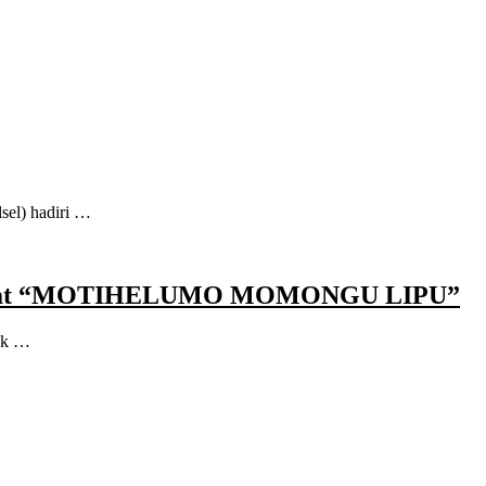
el) hadiri …
emangat “MOTIHELUMO MOMONGU LIPU”
ak …