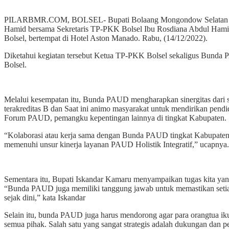
PILARBMR.COM, BOLSEL- Bupati Bolaang Mongondow Selatan (Bols
Hamid bersama Sekretaris TP-PKK Bolsel Ibu Rosdiana Abdul Ha
Bolsel, bertempat di Hotel Aston Manado. Rabu, (14/12/2022).
Diketahui kegiatan tersebut Ketua TP-PKK Bolsel sekaligus Bun
Bolsel.
Melalui kesempatan itu, Bunda PAUD mengharapkan sinergitas dari 
terakreditas B dan Saat ini animo masyarakat untuk mendirikan pendi
Forum PAUD, pemangku kepentingan lainnya di tingkat Kabupaten.
“Kolaborasi atau kerja sama dengan Bunda PAUD tingkat Kabupaten
memenuhi unsur kinerja layanan PAUD Holistik Integratif,” ucapnya.
Sementara itu, Bupati Iskandar Kamaru menyampaikan tugas kita yang
“Bunda PAUD juga memiliki tanggung jawab untuk memastikan setiap a
sejak dini,” kata Iskandar
Selain itu, bunda PAUD juga harus mendorong agar para orangtua ik
semua pihak. Salah satu yang sangat strategis adalah dukungan dan 