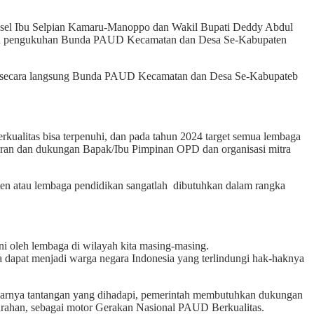
el Ibu Selpian Kamaru-Manoppo dan Wakil Bupati Deddy Abdul
dan pengukuhan Bunda PAUD Kecamatan dan Desa Se-Kabupaten
n secara langsung Bunda PAUD Kecamatan dan Desa Se-Kabupateb
ualitas bisa terpenuhi, dan pada tahun 2024 target semua lembaga
i peran dan dukungan Bapak/Ibu Pimpinan OPD dan organisasi mitra
en atau lembaga pendidikan sangatlah dibutuhkan dalam rangka
i oleh lembaga di wilayah kita masing-masing.
a dapat menjadi warga negara Indonesia yang terlindungi hak-haknya
besarnya tantangan yang dihadapi, pemerintah membutuhkan dukungan
lurahan, sebagai motor Gerakan Nasional PAUD Berkualitas.