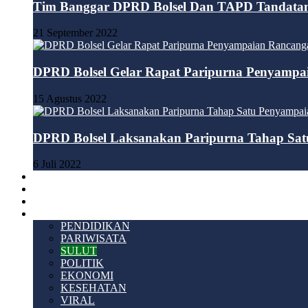
Tim Banggar DPRD Bolsel Dan TAPD Tandatan
21 September 2022
DPRD Bolsel Gelar Rapat Paripurna Penyamp
15 Agustus 2022
DPRD Bolsel Laksanakan Paripurna Tahap S
6 Juli 2022
HUKUM & KRIMINAL
TEKNOLOGI
VIDEO
LAINNYA
PENDIDIKAN
PARIWISATA
SULUT
POLITIK
EKONOMI
KESEHATAN
VIRAL