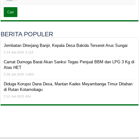
BERITA POPULER
Jembatan Diterjang Banjir, Kepala Desa Bakida Terseret Arus Sungai
24 Juli 2020
3,115
Camat Dumoga Barat Akan Sanksi Tegas Penjual BBM dan LPG 3 Kg di
Atas HET
26 Juli 2020
1,803
Diduga Korupsi Dana Desa, Mantan Kades Meyambanga Timur Ditahan
di Rutan Kotamobagu
31 Juli 2025
804