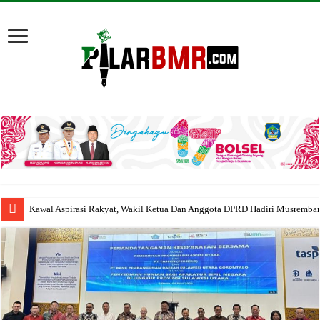
Kawal Aspirasi Rakyat, Wakil Ketua Dan Anggota DPRD Hadiri Musremba