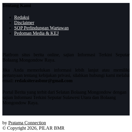
Tentang Kami
Redaksi
Disclaimer
SOP Perlindungan Wartawan
Pedoman Media & KEJ
Platfrom situs berita online, sajian Informasi Terkini Seputar
Bolaang Mongondow Raya.
Jika Anda memerlukan informasi lebih lanjut atau memiliki
pertanyaan tentang kebijakan privasi, silahkan hubungi kami melalui
email:
redaksiterasbmr@gmail.com
Portal Berita yang terbit dari Selatan Bolaang Mongondow dengan
sajian Informasi Terkini Seputar Sulawesi Utara dan Bolaang
Mongondow Raya.
by
Pratama Connection
© Copyright 2026, PILAR BMR