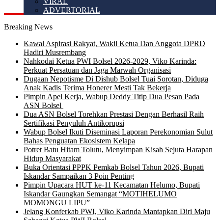
VIRAL
ADVERTORIAL
Breaking News
Kawal Aspirasi Rakyat, Wakil Ketua Dan Anggota DPRD
Hadiri Musrembang
Nahkodai Ketua PWI Bolsel 2026-2029, Viko Karinda:
Perkuat Persatuan dan Jaga Marwah Organisasi
Dugaan Nepotisme Di Dishub Bolsel Tuai Sorotan, Diduga
Anak Kadis Terima Honerer Mesti Tak Bekerja
Pimpin Apel Kerja, Wabup Deddy Titip Dua Pesan Pada
ASN Bolsel
Dua ASN Bolsel Torehkan Prestasi Dengan Berhasil Raih
Sertifikasi Penyuluh Antikorupsi
Wabup Bolsel Ikuti Diseminasi Laporan Perekonomian Sulut
Bahas Penguatan Ekosistem Kelapa
Potret Batu Hitam Tolutu, Menyimpan Kisah Sejuta Harapan
Hidup Masyarakat
Buka Orientasi PPPK Pemkab Bolsel Tahun 2026, Bupati
Iskandar Sampaikan 3 Poin Penting
Pimpin Upacara HUT ke-11 Kecamatan Helumo, Bupati
Iskandar Gaungkan Semangat “MOTIHELUMO
MOMONGU LIPU”
Jelang Konferkab PWI, Viko Karinda Mantapkan Diri Maju