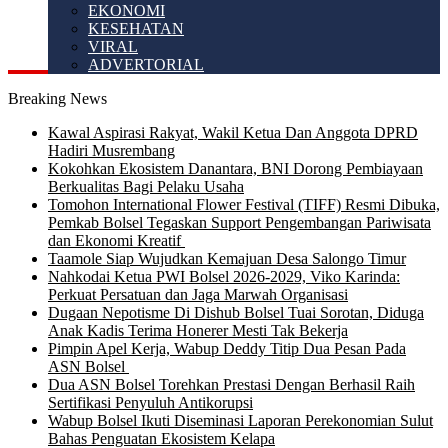
EKONOMI
KESEHATAN
VIRAL
ADVERTORIAL
Breaking News
Kawal Aspirasi Rakyat, Wakil Ketua Dan Anggota DPRD
Hadiri Musrembang
Kokohkan Ekosistem Danantara, BNI Dorong Pembiayaan
Berkualitas Bagi Pelaku Usaha
Tomohon International Flower Festival (TIFF) Resmi Dibuka,
Pemkab Bolsel Tegaskan Support Pengembangan Pariwisata
dan Ekonomi Kreatif
Taamole Siap Wujudkan Kemajuan Desa Salongo Timur
Nahkodai Ketua PWI Bolsel 2026-2029, Viko Karinda:
Perkuat Persatuan dan Jaga Marwah Organisasi
Dugaan Nepotisme Di Dishub Bolsel Tuai Sorotan, Diduga
Anak Kadis Terima Honerer Mesti Tak Bekerja
Pimpin Apel Kerja, Wabup Deddy Titip Dua Pesan Pada
ASN Bolsel
Dua ASN Bolsel Torehkan Prestasi Dengan Berhasil Raih
Sertifikasi Penyuluh Antikorupsi
Wabup Bolsel Ikuti Diseminasi Laporan Perekonomian Sulut
Bahas Penguatan Ekosistem Kelapa