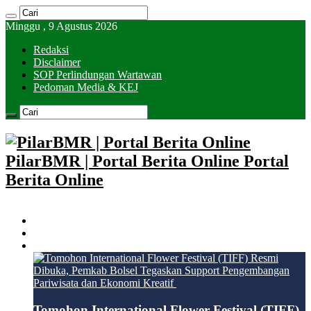
Minggu , 9 Agustus 2026
Redaksi
Disclaimer
SOP Perlindungan Wartawan
Pedoman Media & KEJ
PilarBMR | Portal Berita Online Portal
Berita Online
HOME
KOTAMOBAGU
BOLSEL
Tomohon International Flower Festival (TIFF)