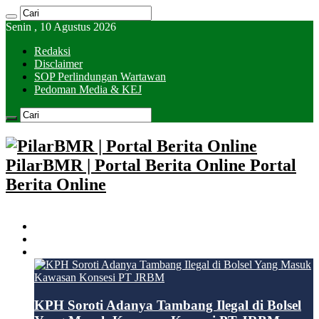
Senin , 10 Agustus 2026
Redaksi
Disclaimer
SOP Perlindungan Wartawan
Pedoman Media & KEJ
PilarBMR | Portal Berita Online Portal
Berita Online
HOME
KOTAMOBAGU
BOLSEL
KPH Soroti Adanya Tambang Ilegal di Bolsel