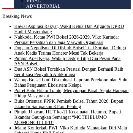
VIRAL
ADVERTORIAL
Breaking News
Kawal Aspirasi Rakyat, Wakil Ketua Dan Anggota DPRD
Hadiri Musrembang
Nahkodai Ketua PWI Bolsel 2026-2029, Viko Karinda:
Perkuat Persatuan dan Jaga Marwah Organisasi
Dugaan Nepotisme Di Dishub Bolsel Tuai Sorotan, Diduga
Anak Kadis Terima Honerer Mesti Tak Bekerja
Pimpin Apel Kerja, Wabup Deddy Titip Dua Pesan Pada
ASN Bolsel
Dua ASN Bolsel Torehkan Prestasi Dengan Berhasil Raih
Sertifikasi Penyuluh Antikorupsi
Wabup Bolsel Ikuti Diseminasi Laporan Perekonomian Sulut
Bahas Penguatan Ekosistem Kelapa
Potret Batu Hitam Tolutu, Menyimpan Kisah Sejuta Harapan
Hidup Masyarakat
Buka Orientasi PPPK Pemkab Bolsel Tahun 2026, Bupati
Iskandar Sampaikan 3 Poin Penting
Pimpin Upacara HUT ke-11 Kecamatan Helumo, Bupati
Iskandar Gaungkan Semangat “MOTIHELUMO
MOMONGU LIPU”
Jelang Konferkab PWI, Viko Karinda Mantapkan Diri Maju