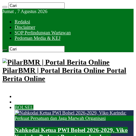
Jumat , 7 Agustus 2026
Redaksi
Disclaimer
SOP Perlindungan Wartawan
Pedoman Media & KEJ
PilarBMR | Portal Berita Online Portal
Berita Online
HOME
KOTAMOBAGU
BOLSEL
Nahkodai Ketua PWI Bolsel 2026-2029, Viko