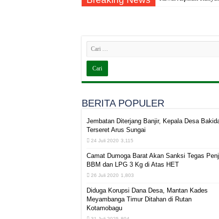
BERITA POPULER
Jembatan Diterjang Banjir, Kepala Desa Bakid
Terseret Arus Sungai
24 Juli 2020
3,115
Camat Dumoga Barat Akan Sanksi Tegas Penj
BBM dan LPG 3 Kg di Atas HET
26 Juli 2020
1,803
Diduga Korupsi Dana Desa, Mantan Kades
Meyambanga Timur Ditahan di Rutan
Kotamobagu
31 Juli 2025
804