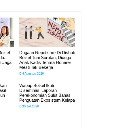
olsel
Dugaan Nepotisme Di Dishub
da:
Bolsel Tuai Sorotan, Diduga
n Jaga
Anak Kadis Terima Honerer
Mesti Tak Bekerja
4 Agustus 2026
hkan
Wabup Bolsel Ikuti
sil
Diseminasi Laporan
luh
Perekonomian Sulut Bahas
Penguatan Ekosistem Kelapa
30 Juli 2026