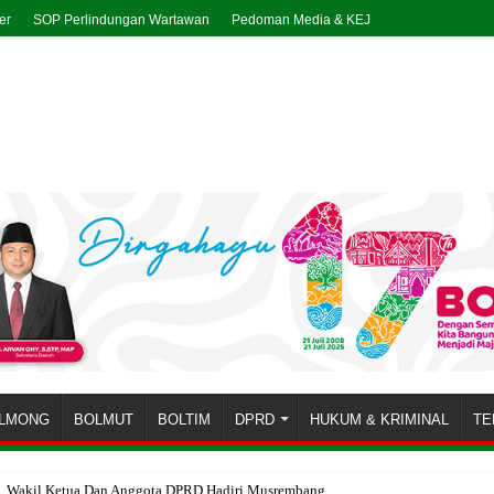
er
SOP Perlindungan Wartawan
Pedoman Media & KEJ
LMONG
BOLMUT
BOLTIM
DPRD
HUKUM & KRIMINAL
TE
t, Wakil Ketua Dan Anggota DPRD Hadiri Musrembang