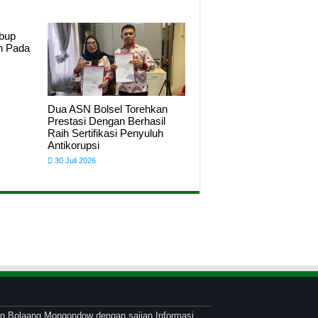
abup
n Pada
Dua ASN Bolsel Torehkan
Prestasi Dengan Berhasil
Raih Sertifikasi Penyuluh
Antikorupsi
30 Juli 2026
atan Bolaang Mongondow dengan sajian Informasi