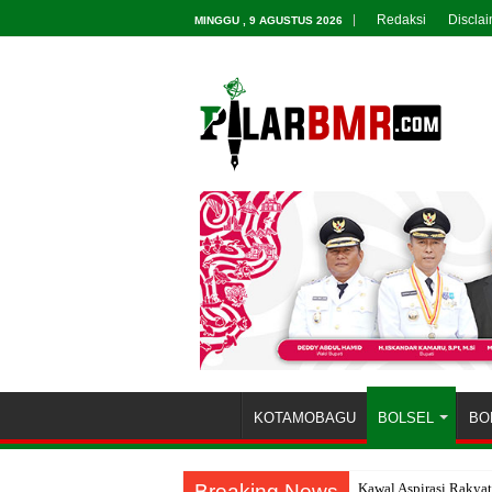
Redaksi
Discla
MINGGU , 9 AGUSTUS 2026
KOTAMOBAGU
BOLSEL
BO
Breaking News
Kawal Aspirasi Rakya