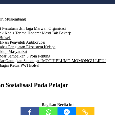
iri Musrembang
t Persatuan dan Jaga Marwah Organisasi
ak Kadis Terima Honerer Mesti Tak Bekerja
Bolsel
fikasi Penyuluh Antikorupsi
Bahas Penguatan Ekosistem Kelapa
Hidup Masyarakat
ndar Sampaikan 3 Poin Penting
Iskandar Gaungkan Semangat “MOTIHELUMO MOMONGU LIPU”
ebagai Ketua PWI Bolsel
 Sosialisasi Pada Pelajar
Bagikan Berita ini