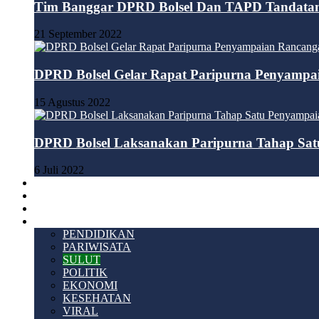
Tim Banggar DPRD Bolsel Dan TAPD Tandatan
21 September 2022
DPRD Bolsel Gelar Rapat Paripurna Penyamp
15 Agustus 2022
DPRD Bolsel Laksanakan Paripurna Tahap S
6 Juli 2022
HUKUM & KRIMINAL
TEKNOLOGI
VIDEO
LAINNYA
PENDIDIKAN
PARIWISATA
SULUT
POLITIK
EKONOMI
KESEHATAN
VIRAL