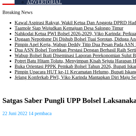
ADVERTORIAL
Breaking News
Kawal Aspirasi Rakyat, Wakil Ketua Dan Anggota DPRD Had
Taamole Siap Wujudkan Kemajuan Desa Salongo Timur
Nahkodai Ketua PWI Bolsel 2026-2029, Viko Karinda: Perkua
Dugaan Nepotisme Di Dishub Bolsel Tuai Sorotan, Diduga An
Pimpin Apel Kerja, Wabup Deddy Titip Dua Pesan Pada ASN 
Dua ASN Bolsel Torehkan Prestasi Dengan Berhasil Raih Serti
Wabup Bolsel Ikuti Diseminasi Laporan Perekonomian Sulut 
Potret Batu Hitam Tolutu, Menyimpan Kisah Sejuta Harapan 
Buka Orientasi PPPK Pemkab Bolsel Tahun 2026, Bupati Iska
Pimpin Upacara HUT ke-11 Kecamatan Helumo, Bupati 
Jelang Konferkab PWI, Viko Karinda Mantapkan Diri Maju S
Satgas Saber Pungli UPP Bolsel Laksanakan
22 Juni 2022
14 pembaca