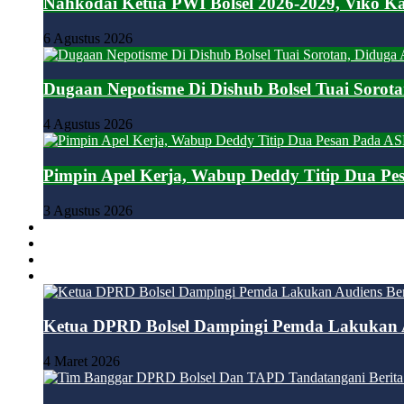
Nahkodai Ketua PWI Bolsel 2026-2029, Viko K
6 Agustus 2026
Dugaan Nepotisme Di Dishub Bolsel Tuai Sorot
4 Agustus 2026
Pimpin Apel Kerja, Wabup Deddy Titip Dua Pe
3 Agustus 2026
BOLMONG
BOLMUT
BOLTIM
DPRD
Ketua DPRD Bolsel Dampingi Pemda Lakukan 
4 Maret 2026