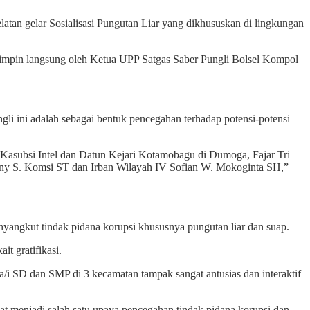
an gelar Sosialisasi Pungutan Liar yang dikhususkan di lingkungan
pimpin langsung oleh Ketua UPP Satgas Saber Pungli Bolsel Kompol
i ini adalah sebagai bentuk pencegahan terhadap potensi-potensi
i Kasubsi Intel dan Datun Kejari Kotamobagu di Dumoga, Fajar Tri
enny S. Komsi ST dan Irban Wilayah IV Sofian W. Mokoginta SH,”
enyangkut tindak pidana korupsi khususnya pungutan liar dan suap.
t gratifikasi.
wa/i SD dan SMP di 3 kecamatan tampak sangat antusias dan interaktif
at menjadi salah satu upaya pencegahan tindak pidana korupsi dan