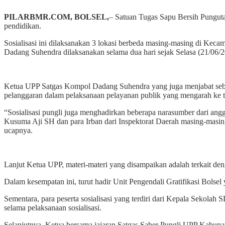
PILARBMR.COM, BOLSEL,
– Satuan Tugas Sapu Bersih Punguta
pendidikan.
Sosialisasi ini dilaksanakan 3 lokasi berbeda masing-masing di Ke
Dadang Suhendra dilaksanakan selama dua hari sejak Selasa (21/06/2
Ketua UPP Satgas Kompol Dadang Suhendra yang juga menjabat sebaga
pelanggaran dalam pelaksanaan pelayanan publik yang mengarah ke ti
“Sosialisasi pungli juga menghadirkan beberapa narasumber dari ang
Kusuma Aji SH dan para Irban dari Inspektorat Daerah masing-masi
ucapnya.
Lanjut Ketua UPP, materi-materi yang disampaikan adalah terkait den
Dalam kesempatan ini, turut hadir Unit Pengendali Gratifikasi Bolsel
Sementara, para peserta sosialisasi yang terdiri dari Kepala Sekola
selama pelaksanaan sosialisasi.
Selanjutnya, Ketua bersama jajaran Satgas Saber Pungli UPP Kabupate