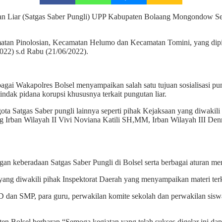
n Liar (Satgas Saber Pungli) UPP Kabupaten Bolaang Mongondow Selat
camatan Pinolosian, Kecamatan Helumo dan Kecamatan Tomini, yang di
022) s.d Rabu (21/06/2022).
i Wakapolres Bolsel menyampaikan salah satu tujuan sosialisasi pungl
ndak pidana korupsi khususnya terkait pungutan liar.
gota Satgas Saber pungli lainnya seperti pihak Kejaksaan yang diwakil
ng Irban Wilayah II Vivi Noviana Katili SH,MM, Irban Wilayah III D
gan keberadaan Satgas Saber Pungli di Bolsel serta berbagai aturan m
 yang diwakili pihak Inspektorat Daerah yang menyampaikan materi terkai
h SD dan SMP, para guru, perwakilan komite sekolah dan perwakilan sis
n Bolsel berharap “Semoga kegiatan yang telah sukses digelar ini dap