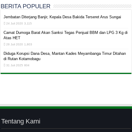
BERITA POPULER
Jembatan Diterjang Banjir, Kepala Desa Bakida Terseret Arus Sungai
24 Juli 2020
3,115
Camat Dumoga Barat Akan Sanksi Tegas Penjual BBM dan LPG 3 Kg di
Atas HET
26 Juli 2020
1,803
Diduga Korupsi Dana Desa, Mantan Kades Meyambanga Timur Ditahan
di Rutan Kotamobagu
31 Juli 2025
804
Tentang Kami