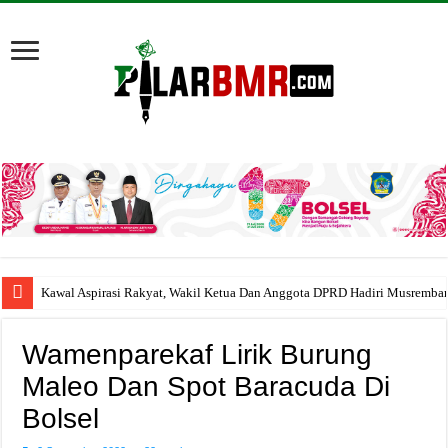
Kawal Aspirasi Rakyat, Wakil Ketua Dan Anggota DPRD Hadiri Musremba
Wamenparekaf Lirik Burung
Maleo Dan Spot Baracuda Di
Bolsel