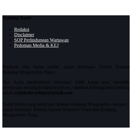
Tentang Kami
Redaksi
Disclaimer
SOP Perlindungan Wartawan
Pedoman Media & KEJ
Platfrom situs berita online, sajian Informasi Terkini Seputar
Bolaang Mongondow Raya.
Jika Anda memerlukan informasi lebih lanjut atau memiliki
pertanyaan tentang kebijakan privasi, silahkan hubungi kami melalui
email:
redaksiterasbmr@gmail.com
Portal Berita yang terbit dari Selatan Bolaang Mongondow dengan
sajian Informasi Terkini Seputar Sulawesi Utara dan Bolaang
Mongondow Raya.