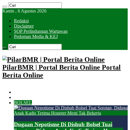
Kamis , 6 Agustus 2026
Redaksi
Disclaimer
SOP Perlindungan Wartawan
Pedoman Media & KEJ
PilarBMR | Portal Berita Online Portal
Berita Online
HOME
KOTAMOBAGU
BOLSEL
Dugaan Nepotisme Di Dishub Bolsel Tuai