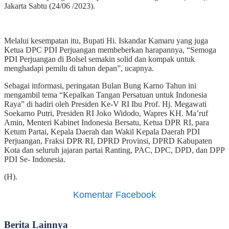
Jakarta Sabtu (24/06 /2023).
Melalui kesempatan itu, Bupati Hi. Iskandar Kamaru yang juga
Ketua DPC PDI Perjuangan membeberkan harapannya, “Semoga
PDI Perjuangan di Bolsel semakin solid dan kompak untuk
menghadapi pemilu di tahun depan”, ucapnya.
Sebagai informasi, peringatan Bulan Bung Karno Tahun ini
mengambil tema “Kepalkan Tangan Persatuan untuk Indonesia
Raya” di hadiri oleh Presiden Ke-V RI Ibu Prof. Hj. Megawati
Soekarno Putri, Presiden RI Joko Widodo, Wapres KH. Ma’ruf
Amin, Menteri Kabinet Indonesia Bersatu, Ketua DPR RI, para
Ketum Partai, Kepala Daerah dan Wakil Kepala Daerah PDI
Perjuangan, Fraksi DPR RI, DPRD Provinsi, DPRD Kabupaten
Kota dan seluruh jajaran partai Ranting, PAC, DPC, DPD, dan DPP
PDI Se- Indonesia.
(H).
Komentar Facebook
Berita Lainnya