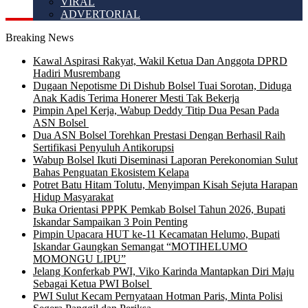
VIRAL
ADVERTORIAL
Breaking News
Kawal Aspirasi Rakyat, Wakil Ketua Dan Anggota DPRD
Hadiri Musrembang
Dugaan Nepotisme Di Dishub Bolsel Tuai Sorotan, Diduga
Anak Kadis Terima Honerer Mesti Tak Bekerja
Pimpin Apel Kerja, Wabup Deddy Titip Dua Pesan Pada
ASN Bolsel
Dua ASN Bolsel Torehkan Prestasi Dengan Berhasil Raih
Sertifikasi Penyuluh Antikorupsi
Wabup Bolsel Ikuti Diseminasi Laporan Perekonomian Sulut
Bahas Penguatan Ekosistem Kelapa
Potret Batu Hitam Tolutu, Menyimpan Kisah Sejuta Harapan
Hidup Masyarakat
Buka Orientasi PPPK Pemkab Bolsel Tahun 2026, Bupati
Iskandar Sampaikan 3 Poin Penting
Pimpin Upacara HUT ke-11 Kecamatan Helumo, Bupati
Iskandar Gaungkan Semangat “MOTIHELUMO
MOMONGU LIPU”
Jelang Konferkab PWI, Viko Karinda Mantapkan Diri Maju
Sebagai Ketua PWI Bolsel
PWI Sulut Kecam Pernyataan Hotman Paris, Minta Polisi