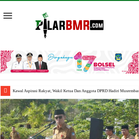
Kawal Aspirasi Rakyat, Wakil Ketua Dan Anggota DPRD Hadiri Musremba