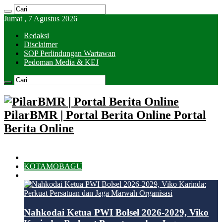
Jumat , 7 Agustus 2026
Redaksi
Disclaimer
SOP Perlindungan Wartawan
Pedoman Media & KEJ
PilarBMR | Portal Berita Online Portal
Berita Online
HOME
KOTAMOBAGU
BOLSEL
Nahkodai Ketua PWI Bolsel 2026-2029, Viko