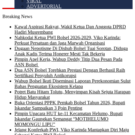
VIRAL
ADVERTORIAL
Breaking News
Kawal Aspirasi Rakyat, Wakil Ketua Dan Anggota DPRD
Hadiri Musrembang
Nahkodai Ketua PWI Bolsel 2026-2029, Viko Karinda:
Perkuat Persatuan dan Jaga Marwah Organisasi
Dugaan Nepotisme Di Dishub Bolsel Tuai Sorotan, Diduga
Anak Kadis Terima Honerer Mesti Tak Bekerja
Pimpin Apel Kerja, Wabup Deddy Titip Dua Pesan Pada
ASN Bolsel
Dua ASN Bolsel Torehkan Prestasi Dengan Berhasil Raih
Sertifikasi Penyuluh Antikorupsi
Wabup Bolsel Ikuti Diseminasi Laporan Perekonomian Sulut
Bahas Penguatan Ekosistem Kelapa
Potret Batu Hitam Tolutu, Menyimpan Kisah Sejuta Harapan
Hidup Masyarakat
Buka Orientasi PPPK Pemkab Bolsel Tahun 2026, Bupati
Iskandar Sampaikan 3 Poin Penting
Pimpin Upacara HUT ke-11 Kecamatan Helumo, Bupati
Iskandar Gaungkan Semangat “MOTIHELUMO
MOMONGU LIPU”
Jelang Konferkab PWI, Viko Karinda Mantapkan Diri Maju