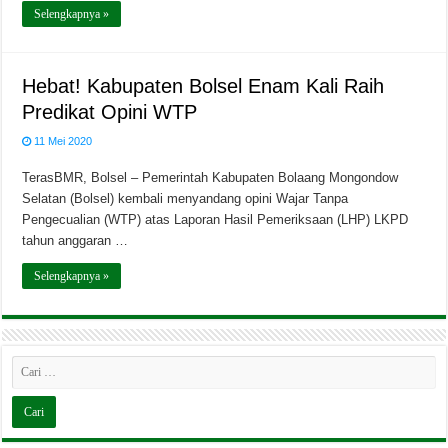
Selengkapnya »
Hebat! Kabupaten Bolsel Enam Kali Raih
Predikat Opini WTP
11 Mei 2020
TerasBMR, Bolsel – Pemerintah Kabupaten Bolaang Mongondow
Selatan (Bolsel) kembali menyandang opini Wajar Tanpa
Pengecualian (WTP) atas Laporan Hasil Pemeriksaan (LHP) LKPD
tahun anggaran …
Selengkapnya »