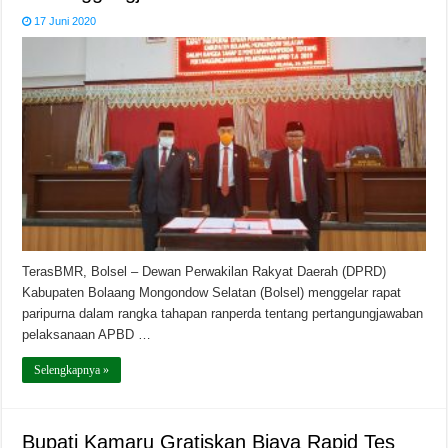
17 Juni 2020
TerasBMR, Bolsel – Dewan Perwakilan Rakyat Daerah (DPRD)
Kabupaten Bolaang Mongondow Selatan (Bolsel) menggelar rapat
paripurna dalam rangka tahapan ranperda tentang pertangungjawaban
pelaksanaan APBD …
Selengkapnya »
Bupati Kamaru Gratiskan Biaya Rapid Tes