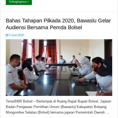
Selengkapnya »
Bahas Tahapan Pilkada 2020, Bawaslu Gelar
Audiensi Bersama Pemda Bolsel
3 Juni 2020
TerasBMR Bolsel – Bertempat di Ruang Rapat Bupati Bolsel, Jajaran
Badan Pengawas Pemilihan Umum (Bawaslu) Kabupaten Bolaang
Mongondow Selatan (Bolsel) bersama jajaran Pemerintah Daerah …