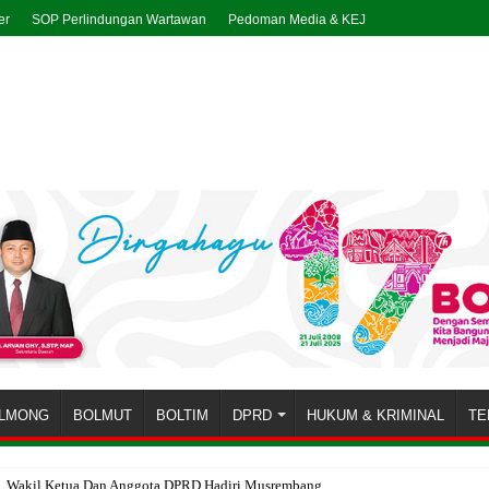
er
SOP Perlindungan Wartawan
Pedoman Media & KEJ
LMONG
BOLMUT
BOLTIM
DPRD
HUKUM & KRIMINAL
TE
t, Wakil Ketua Dan Anggota DPRD Hadiri Musrembang