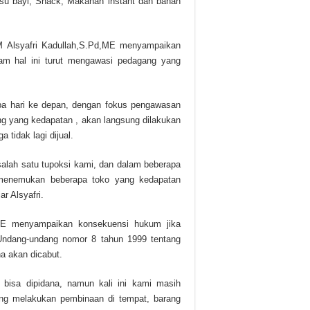
usu bayi, Snack, Makanan instant dan bahan
M Alsyafri Kadullah,S.Pd,ME menyampaikan
alam hal ini turut mengawasi pedagang yang
rapa hari ke depan, dengan fokus pengawasan
g yang kedapatan , akan langsung dilakukan
tidak lagi dijual.
i salah satu tupoksi kami, dan dalam beberapa
h menemukan beberapa toko yang kedapatan
r Alsyafri.
SE menyampaikan konsekuensi hukum jika
Undang-undang nomor 8 tahun 1999 tentang
ha akan dicabut.
 bisa dipidana, namun kali ini kami masih
ung melakukan pembinaan di tempat, barang