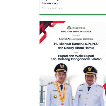
Kotamobagu
31 Juli 2025
804