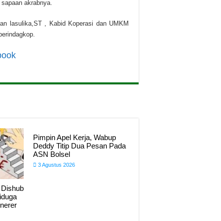
n sapaan akrabnya.
ulan lasulika,ST , Kabid Koperasi dan UMKM
perindagkop.
book
Pimpin Apel Kerja, Wabup
Deddy Titip Dua Pesan Pada
ASN Bolsel
3 Agustus 2026
 Dishub
Diduga
nerer