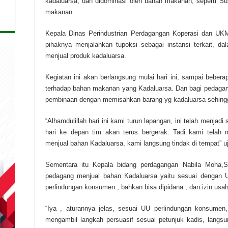
kadaluarsa, dan didominasi oleh bahan makanan, seperti S
makanan.
Kepala Dinas Perindustrian Perdagangan Koperasi dan UK
pihaknya menjalankan tupoksi sebagai instansi terkait, d
menjual produk kadaluarsa.
Kegiatan ini akan berlangsung mulai hari ini, sampai bebe
terhadap bahan makanan yang Kadaluarsa. Dan bagi pedagan
pembinaan dengan memisahkan barang yg kadaluarsa sehingga 
“Alhamdulillah hari ini kami turun lapangan, ini telah menjad
hari ke depan tim akan terus bergerak. Tadi kami tela
menjual bahan Kadaluarsa, kami langsung tindak di tempat” uja
Sementara itu Kepala bidang perdagangan Nabila Moha,
pedagang menjual bahan Kadaluarsa yaitu sesuai dengan 
perlindungan konsumen , bahkan bisa dipidana , dan izin usa
“Iya , aturannya jelas, sesuai UU perlindungan konsumen,
mengambil langkah persuasif sesuai petunjuk kadis, langs