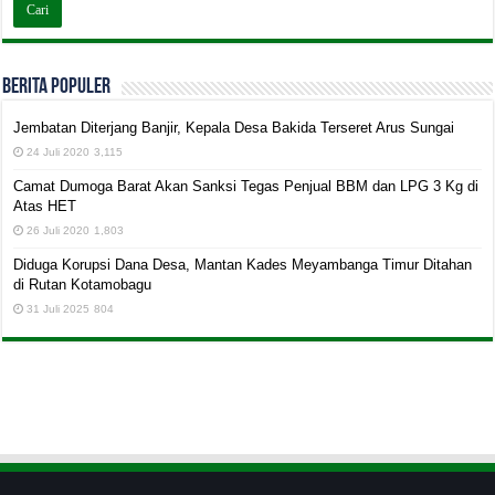
BERITA POPULER
Jembatan Diterjang Banjir, Kepala Desa Bakida Terseret Arus Sungai
24 Juli 2020
3,115
Camat Dumoga Barat Akan Sanksi Tegas Penjual BBM dan LPG 3 Kg di
Atas HET
26 Juli 2020
1,803
Diduga Korupsi Dana Desa, Mantan Kades Meyambanga Timur Ditahan
di Rutan Kotamobagu
31 Juli 2025
804