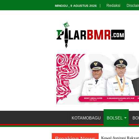
Redaksi
Discla
MINGGU , 9 AGUSTUS 2026
KOTAMOBAGU
BOLSEL
BO
Breaking News
Kawal Aspirasi Rakya