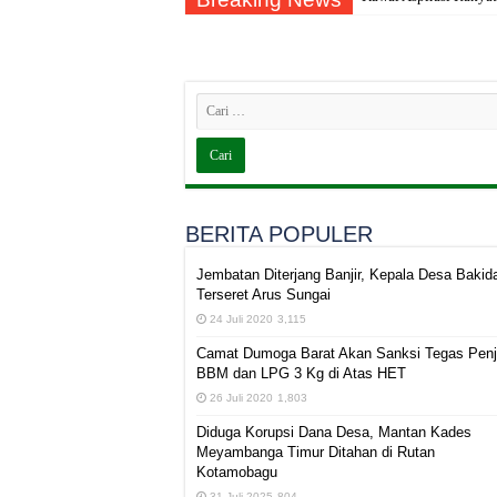
BERITA POPULER
Jembatan Diterjang Banjir, Kepala Desa Bakid
Terseret Arus Sungai
24 Juli 2020
3,115
Camat Dumoga Barat Akan Sanksi Tegas Penj
BBM dan LPG 3 Kg di Atas HET
26 Juli 2020
1,803
Diduga Korupsi Dana Desa, Mantan Kades
Meyambanga Timur Ditahan di Rutan
Kotamobagu
31 Juli 2025
804