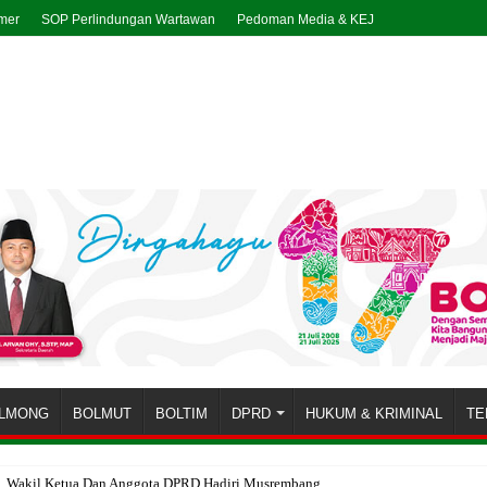
imer
SOP Perlindungan Wartawan
Pedoman Media & KEJ
LMONG
BOLMUT
BOLTIM
DPRD
HUKUM & KRIMINAL
TE
t, Wakil Ketua Dan Anggota DPRD Hadiri Musrembang