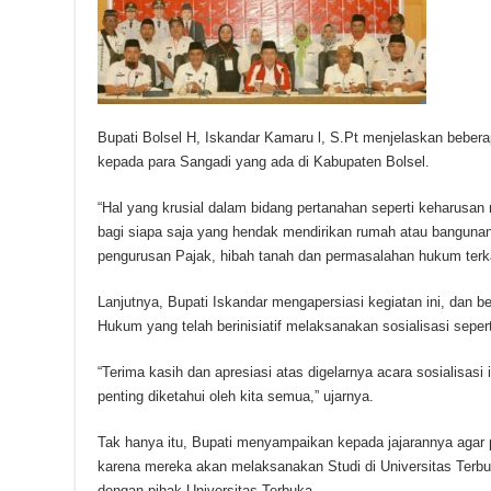
Bupati Bolsel H, Iskandar Kamaru l, S.Pt menjelaskan bebera
kepada para Sangadi yang ada di Kabupaten Bolsel.
“Hal yang krusial dalam bidang pertanahan seperti keharusa
bagi siapa saja yang hendak mendirikan rumah atau bangunan
pengurusan Pajak, hibah tanah dan permasalahan hukum terka
Lanjutnya, Bupati Iskandar mengapersiasi kegiatan ini, dan 
Hukum yang telah berinisiatif melaksanakan sosialisasi seperti
“Terima kasih dan apresiasi atas digelarnya acara sosialisasi
penting diketahui oleh kita semua,” ujarnya.
Tak hanya itu, Bupati menyampaikan kepada jajarannya agar p
karena mereka akan melaksanakan Studi di Universitas Terb
dengan pihak Universitas Terbuka.