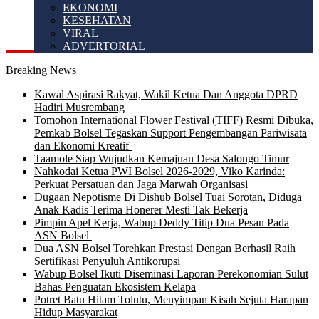
EKONOMI
KESEHATAN
VIRAL
ADVERTORIAL
Breaking News
Kawal Aspirasi Rakyat, Wakil Ketua Dan Anggota DPRD
Hadiri Musrembang
Tomohon International Flower Festival (TIFF) Resmi Dibuka,
Pemkab Bolsel Tegaskan Support Pengembangan Pariwisata
dan Ekonomi Kreatif
Taamole Siap Wujudkan Kemajuan Desa Salongo Timur
Nahkodai Ketua PWI Bolsel 2026-2029, Viko Karinda:
Perkuat Persatuan dan Jaga Marwah Organisasi
Dugaan Nepotisme Di Dishub Bolsel Tuai Sorotan, Diduga
Anak Kadis Terima Honerer Mesti Tak Bekerja
Pimpin Apel Kerja, Wabup Deddy Titip Dua Pesan Pada
ASN Bolsel
Dua ASN Bolsel Torehkan Prestasi Dengan Berhasil Raih
Sertifikasi Penyuluh Antikorupsi
Wabup Bolsel Ikuti Diseminasi Laporan Perekonomian Sulut
Bahas Penguatan Ekosistem Kelapa
Potret Batu Hitam Tolutu, Menyimpan Kisah Sejuta Harapan
Hidup Masyarakat