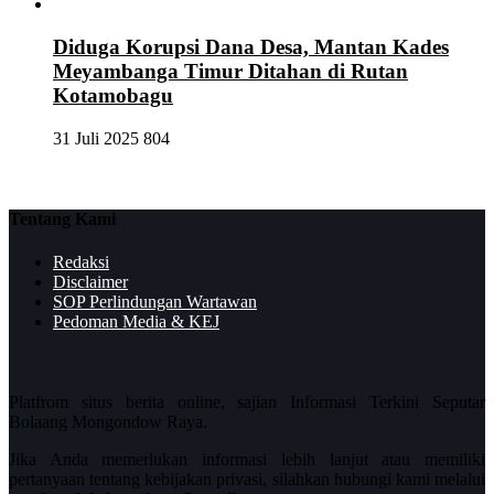
Diduga Korupsi Dana Desa, Mantan Kades
Meyambanga Timur Ditahan di Rutan
Kotamobagu
31 Juli 2025
804
Tentang Kami
Redaksi
Disclaimer
SOP Perlindungan Wartawan
Pedoman Media & KEJ
Platfrom situs berita online, sajian Informasi Terkini Seputar
Bolaang Mongondow Raya.
Jika Anda memerlukan informasi lebih lanjut atau memiliki
pertanyaan tentang kebijakan privasi, silahkan hubungi kami melalui