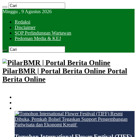
Minggu , 9 Agustus 2026
Redaksi
Disclaimer
SOP Perlindungan Wartawan
Pedoman Media & KEJ
PilarBMR | Portal Berita Online Portal
Berita Online
HOME
KOTAMOBAGU
BOLSEL
Tomohon International Flower Festival (TIFF)