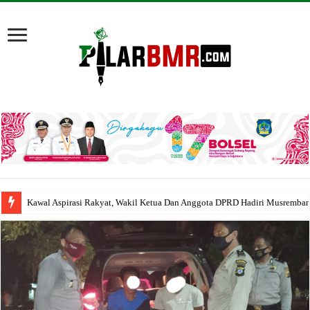
Kawal Aspirasi Rakyat, Wakil Ketua Dan Anggota DPRD Hadiri Musremba