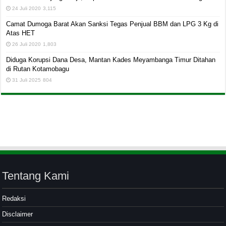
24 Juli 2020
3,115
Camat Dumoga Barat Akan Sanksi Tegas Penjual BBM dan LPG 3 Kg di
Atas HET
26 Juli 2020
1,803
Diduga Korupsi Dana Desa, Mantan Kades Meyambanga Timur Ditahan
di Rutan Kotamobagu
31 Juli 2025
804
Tentang Kami
Redaksi
Disclaimer