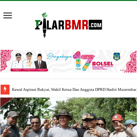
Kawal Aspirasi Rakyat, Wakil Ketua Dan Anggota DPRD Hadiri Musremba