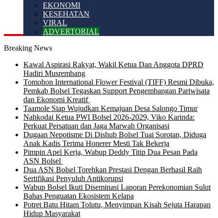
EKONOMI
KESEHATAN
VIRAL
ADVERTORIAL
Breaking News
Kawal Aspirasi Rakyat, Wakil Ketua Dan Anggota DPRD
Hadiri Musrembang
Tomohon International Flower Festival (TIFF) Resmi Dibuka,
Pemkab Bolsel Tegaskan Support Pengembangan Pariwisata
dan Ekonomi Kreatif
Taamole Siap Wujudkan Kemajuan Desa Salongo Timur
Nahkodai Ketua PWI Bolsel 2026-2029, Viko Karinda:
Perkuat Persatuan dan Jaga Marwah Organisasi
Dugaan Nepotisme Di Dishub Bolsel Tuai Sorotan, Diduga
Anak Kadis Terima Honerer Mesti Tak Bekerja
Pimpin Apel Kerja, Wabup Deddy Titip Dua Pesan Pada
ASN Bolsel
Dua ASN Bolsel Torehkan Prestasi Dengan Berhasil Raih
Sertifikasi Penyuluh Antikorupsi
Wabup Bolsel Ikuti Diseminasi Laporan Perekonomian Sulut
Bahas Penguatan Ekosistem Kelapa
Potret Batu Hitam Tolutu, Menyimpan Kisah Sejuta Harapan
Hidup Masyarakat