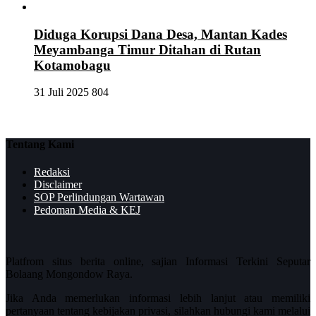
Diduga Korupsi Dana Desa, Mantan Kades
Meyambanga Timur Ditahan di Rutan
Kotamobagu
31 Juli 2025
804
Tentang Kami
Redaksi
Disclaimer
SOP Perlindungan Wartawan
Pedoman Media & KEJ
Platfrom situs berita online, sajian Informasi Terkini Seputar
Bolaang Mongondow Raya.
Jika Anda memerlukan informasi lebih lanjut atau memiliki
pertanyaan tentang kebijakan privasi, silahkan hubungi kami melalui