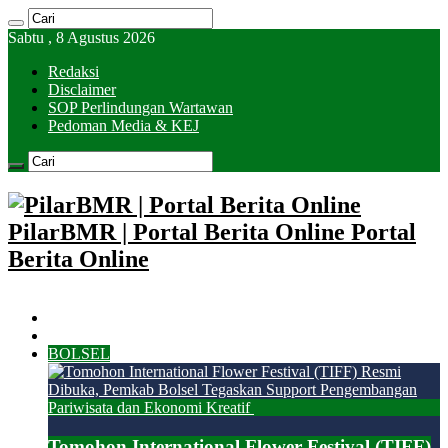
Sabtu , 8 Agustus 2026
Redaksi
Disclaimer
SOP Perlindungan Wartawan
Pedoman Media & KEJ
PilarBMR | Portal Berita Online Portal
Berita Online
HOME
KOTAMOBAGU
BOLSEL
Tomohon International Flower Festival (TIFF)