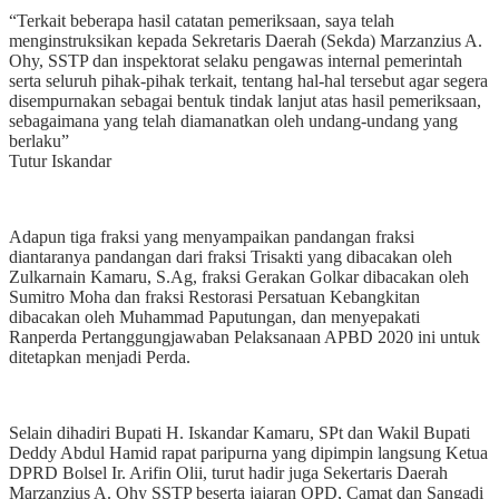
“Terkait beberapa hasil catatan pemeriksaan, saya telah
menginstruksikan kepada Sekretaris Daerah (Sekda) Marzanzius A.
Ohy, SSTP dan inspektorat selaku pengawas internal pemerintah
serta seluruh pihak-pihak terkait, tentang hal-hal tersebut agar segera
disempurnakan sebagai bentuk tindak lanjut atas hasil pemeriksaan,
sebagaimana yang telah diamanatkan oleh undang-undang yang
berlaku”
Tutur Iskandar
Adapun tiga fraksi yang menyampaikan pandangan fraksi
diantaranya pandangan dari fraksi Trisakti yang dibacakan oleh
Zulkarnain Kamaru, S.Ag, fraksi Gerakan Golkar dibacakan oleh
Sumitro Moha dan fraksi Restorasi Persatuan Kebangkitan
dibacakan oleh Muhammad Paputungan, dan menyepakati
Ranperda Pertanggungjawaban Pelaksanaan APBD 2020 ini untuk
ditetapkan menjadi Perda.
Selain dihadiri Bupati H. Iskandar Kamaru, SPt dan Wakil Bupati
Deddy Abdul Hamid rapat paripurna yang dipimpin langsung Ketua
DPRD Bolsel Ir. Arifin Olii, turut hadir juga Sekertaris Daerah
Marzanzius A. Ohy SSTP beserta jajaran OPD, Camat dan Sangadi